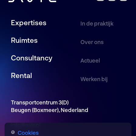
Nieuws en Blogs
Werken bij
Vacatures
Expertises
In de praktijk
Transportcentrum 3(D), Beugen
Ruimtes
(Boxmeer)
Over ons
085 246 5650
Consultancy
Actueel
info@avir.nl
Rental
KvK: 86863398
Werken bij
BTW: NL 8641.21.842 B01
IBAN: NL58 RABO 0198 6716 95
Transportcentrum 3(D)
Beugen (Boxmeer), Nederland
info@avir.nl
Cookies
🍪