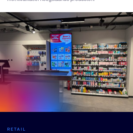
Nieuws en Blogs
Werken bij
Vacatures
Transportcentrum 3(D), Beugen
(Boxmeer)
085 246 5650
info@avir.nl
KvK: 86863398
BTW: NL 8641.21.842 B01
IBAN: NL58 RABO 0198 6716 95
RETAIL