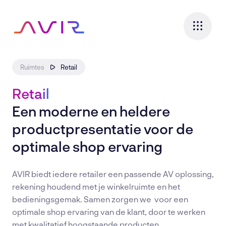
Ruimtes
Retail
Expertises
Retail
Ruimtes
Een moderne en heldere
Consultancy
productpresentatie voor de
optimale shop ervaring
Rental
Cases
AVIR biedt iedere retailer een passende AV oplossing,
rekening houdend met je winkelruimte en het
In de praktijk
Over ons
bedieningsgemak. Samen zorgen we voor een
Maak kennis
optimale shop ervaring van de klant, door te werken
Actueel
met kwalitatief hoogstaande producten.