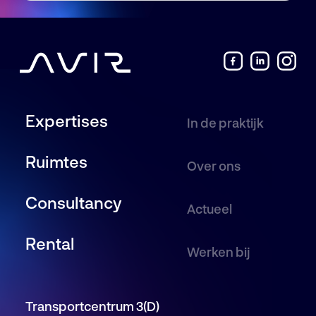
Expertises
In de praktijk
Ruimtes
Over ons
Consultancy
Actueel
Rental
Werken bij
Transportcentrum 3(D)