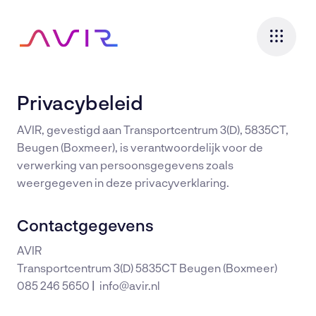
Privacybeleid
Expertises
AVIR, gevestigd aan Transportcentrum 3(D), 5835CT,
Ruimtes
Beugen (Boxmeer), is verantwoordelijk voor de
verwerking van persoonsgegevens zoals
Consultancy
weergegeven in deze privacyverklaring.
Rental
Contactgegevens
Cases
AVIR
In de praktijk
Transportcentrum 3(D) 5835CT Beugen (Boxmeer)
Over ons
085 246 5650
|
info@avir.nl
Maak kennis
Actueel