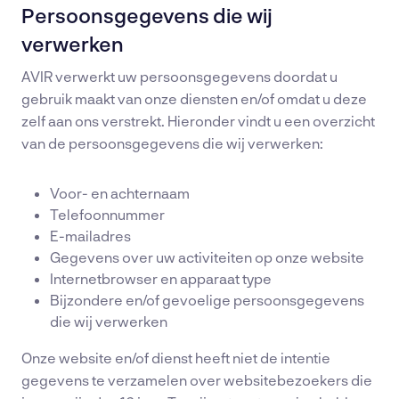
Nieuws en Blogs
Persoonsgegevens die wij
Werken bij
verwerken
Vacatures
AVIR verwerkt uw persoonsgegevens doordat u
Transportcentrum 3(D), Beugen
gebruik maakt van onze diensten en/of omdat u deze
(Boxmeer)
zelf aan ons verstrekt. Hieronder vindt u een overzicht
van de persoonsgegevens die wij verwerken:
085 246 5650
info@avir.nl
Voor- en achternaam
Telefoonnummer
KvK: 86863398
E-mailadres
Gegevens over uw activiteiten op onze website
BTW: NL 8641.21.842 B01
Internetbrowser en apparaat type
IBAN: NL58 RABO 0198 6716 95
Bijzondere en/of gevoelige persoonsgegevens
die wij verwerken
Onze website en/of dienst heeft niet de intentie
gegevens te verzamelen over websitebezoekers die