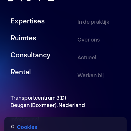
Expertises
In de praktijk
Ruimtes
Over ons
Consultancy
Actueel
Rental
Werken bij
Transportcentrum 3(D)
Beugen (Boxmeer), Nederland
info@avir.nl
Cookies
🍪