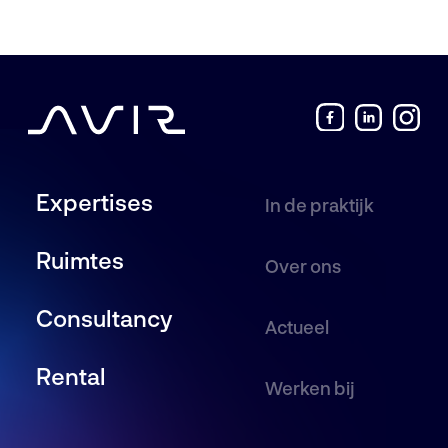
Expertises
In de praktijk
Ruimtes
Over ons
Consultancy
Actueel
Rental
Werken bij