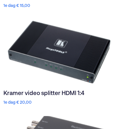
1e dag
€
15,00
Kramer video splitter HDMI 1:4
1e dag
€
20,00