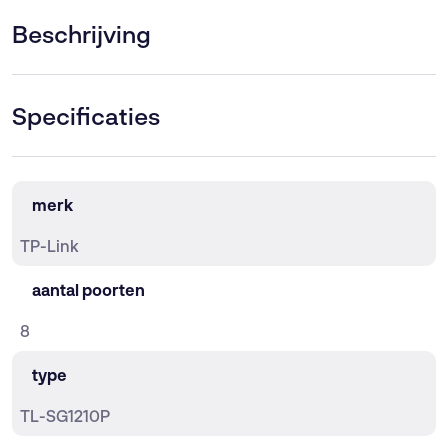
(8-
Port
Beschrijving
PoE,
30W)
aantal
Specificaties
merk
TP-Link
aantal poorten
8
type
TL-SG1210P