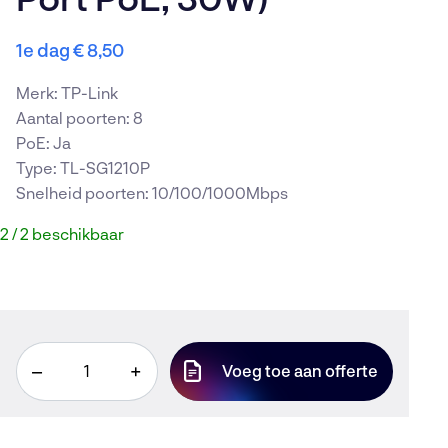
Nieuws en Blogs
Werken bij
1e dag
€
8,50
Vacatures
Merk: TP-Link
Transportcentrum 3(D), Beugen
Aantal poorten: 8
(Boxmeer)
PoE: Ja
Type: TL-SG1210P
085 246 5650
Snelheid poorten: 10/100/1000Mbps
info@avir.nl
2 / 2 beschikbaar
KvK: 86863398
BTW: NL 8641.21.842 B01
IBAN: NL58 RABO 0198 6716 95
TP-
–
+
Voeg toe aan offerte
Link
TL-
SG1210P