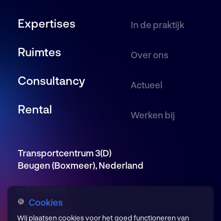
Expertises
In de praktijk
Ruimtes
Over ons
Consultancy
Actueel
Rental
Werken bij
Transportcentrum 3(D)
Beugen (Boxmeer), Nederland
info@avir.nl
Cookies
🍪
085 246 5650
Wij plaatsen cookies voor het goed functioneren van