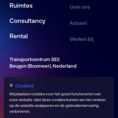
Ruimtes
Over ons
Consultancy
Actueel
Rental
Werken bij
Transportcentrum 3(D)
Beugen (Boxmeer), Nederland
info@avir.nl
Cookies
🍪
085 246 5650
Wij plaatsen cookies voor het goed functioneren van
onze website. Met deze cookies kunnen we het verkeer
op de website analyseren en de gebruikerservaring
Privacyverklaring
Cookievoorkeuren
verbeteren.