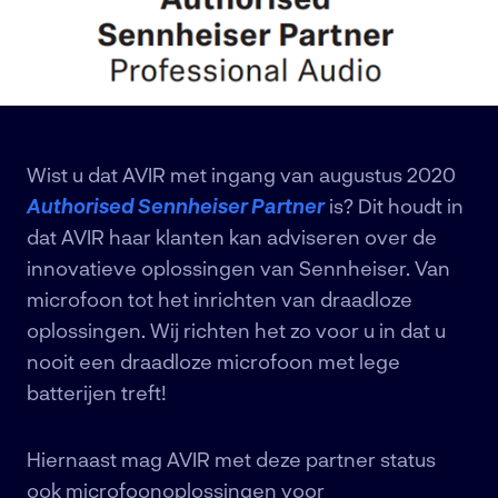
Nieuws en Blogs
Werken bij
Vacatures
Transportcentrum 3(D), Beugen
(Boxmeer)
Wist u dat AVIR met ingang van augustus 2020
085 246 5650
Authorised Sennheiser Partner
is? Dit houdt in
info@avir.nl
dat AVIR haar klanten kan adviseren over de
innovatieve oplossingen van Sennheiser. Van
KvK: 86863398
microfoon tot het inrichten van draadloze
BTW: NL 8641.21.842 B01
oplossingen. Wij richten het zo voor u in dat u
nooit een draadloze microfoon met lege
IBAN: NL58 RABO 0198 6716 95
batterijen treft!
Hiernaast mag AVIR met deze partner status
ook microfoonoplossingen voor