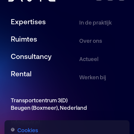
Expertises
In de praktijk
Ruimtes
Over ons
Consultancy
Actueel
Rental
Werken bij
Transportcentrum 3(D)
Beugen (Boxmeer), Nederland
info@avir.nl
Cookies
🍪