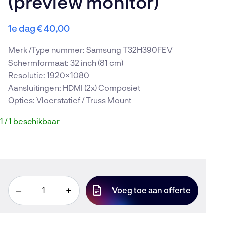
(preview monitor)
Nieuws en Blogs
Werken bij
Vacatures
1e dag
€
40,00
Merk /Type nummer: Samsung T32H390FEV
Transportcentrum 3(D), Beugen
Schermformaat: 32 inch (81 cm)
(Boxmeer)
Resolutie: 1920×1080
085 246 5650
Aansluitingen: HDMI (2x) Composiet
Opties: Vloerstatief / Truss Mount
info@avir.nl
1 / 1 beschikbaar
KvK: 86863398
BTW: NL 8641.21.842 B01
IBAN: NL58 RABO 0198 6716 95
32
–
+
Voeg toe aan offerte
inch
Samsung
(preview