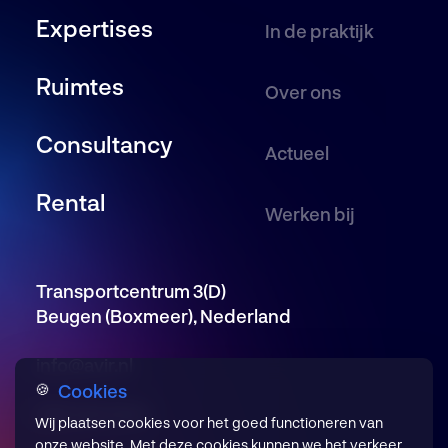
Expertises
In de praktijk
Ruimtes
Over ons
Consultancy
Actueel
Rental
Werken bij
Transportcentrum 3(D)
Beugen (Boxmeer), Nederland
info@avir.nl
Cookies
🍪
085 246 5650
Wij plaatsen cookies voor het goed functioneren van
onze website. Met deze cookies kunnen we het verkeer