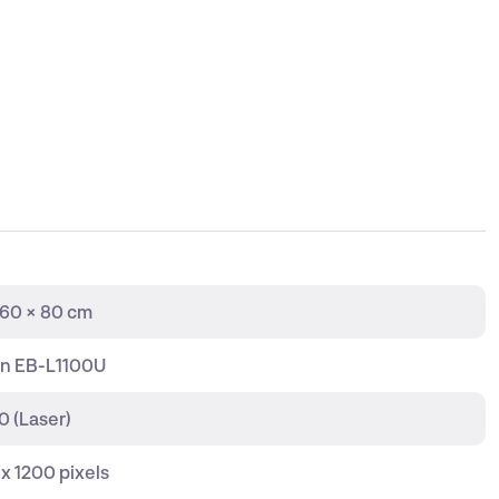
 60 × 80 cm
n EB-L1100U
0 (Laser)
x 1200 pixels