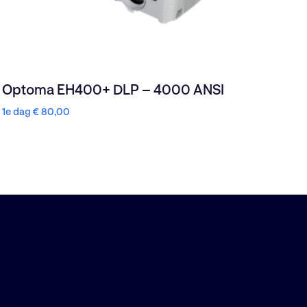
Optoma EH400+ DLP – 4000 ANSI
1e dag
€
80,00