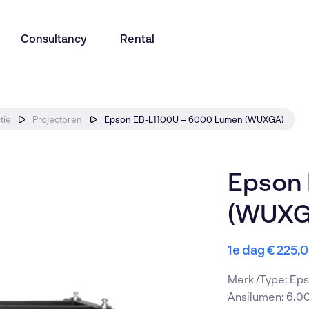
Consultancy
Rental
tie
Projectoren
Epson EB-L1100U – 6000 Lumen (WUXGA)
Presentation
Education
Bel met een
Epson 
085 246 5
(WUXG
Room management
Horeca
Algemene 
1e dag
€
225,
info@avir.n
 ons op
Audio
Merk /Type: Ep
Ansilumen: 6.00