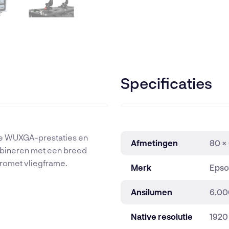
Specificaties
ve WUXGA-prestaties en
Afmetingen
80 ×
mbineren met een breed
uromet vliegframe.
Merk
Epso
Ansilumen
6.00
Native resolutie
1920 