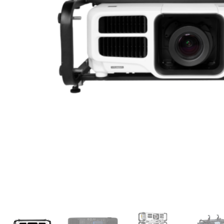
Onze serviceafdeling helpt
verder tot
17:00 uur
. Telefon
gemakkelijk via Microsoft 
Jouw contact
Leon van Es