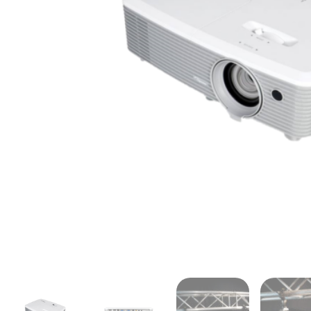
Onze serviceafdeling helpt
verder tot
17:00 uur
. Telefon
gemakkelijk via Microsoft 
Jouw contact
Leon van Es