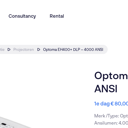
Consultancy
Rental
tie
Projectoren
Optoma EH400+ DLP – 4000 ANSI
Presentation
Education
Bel met een
Optom
085 246 5
ANSI
Room management
Horeca
Algemene 
1e dag
€
80,0
info@avir.n
 ons op
Audio
Merk /Type: O
Ansilumen: 4.0