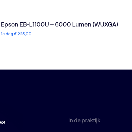
Epson EB-L1100U – 6000 Lumen (WUXGA)
1e dag
€
225,00
In de praktijk
es