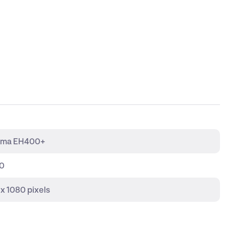
oma EH400+
0
 x 1080 pixels