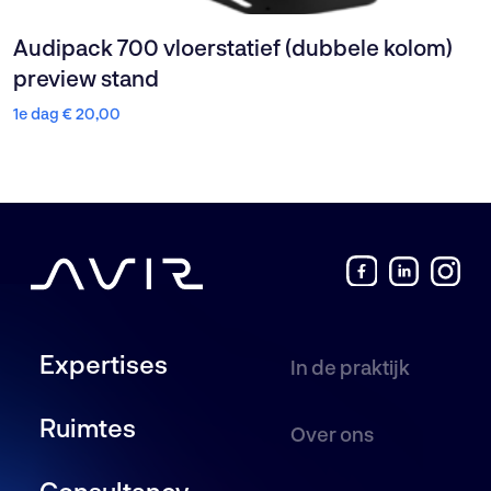
Audipack 700 vloerstatief (dubbele kolom)
preview stand
1e dag
€
20,00
Expertises
In de praktijk
Ruimtes
Over ons
Consultancy