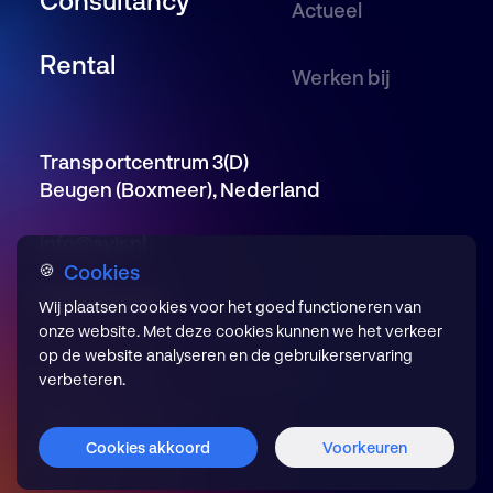
Actueel
Rental
Werken bij
Transportcentrum 3(D)
Beugen (Boxmeer), Nederland
info@avir.nl
Cookies
🍪
085 246 5650
Wij plaatsen cookies voor het goed functioneren van
onze website. Met deze cookies kunnen we het verkeer
op de website analyseren en de gebruikerservaring
Privacyverklaring
Cookievoorkeuren
verbeteren.
Algemene voorwaarden
© 2026 AVIR
Cookies akkoord
Voorkeuren