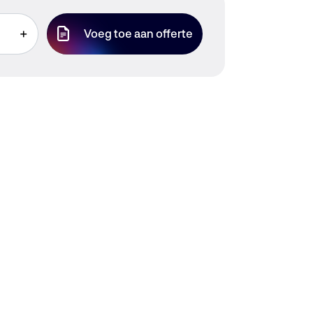
or
entrum 3(D), Beugen
+
Voeg toe aan offerte
Transportcentrum 3(D), Beugen
(Boxmeer)
085 246 5650
BTW
NL 8641.21.842 B01
info@avir.nl
 0198 6716 95