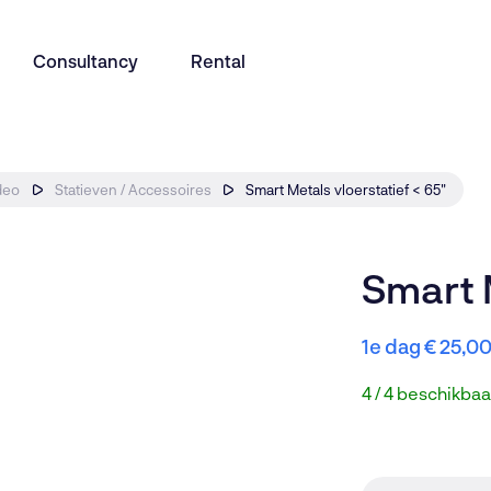
Consultancy
Rental
deo
Statieven / Accessoires
Smart Metals vloerstatief < 65"
Presentation
Education
Bel met een
Smart M
085 246 5
Room management
Horeca
1e dag
€
25,0
Algemene 
4 / 4 beschikbaa
info@avir.n
Audio