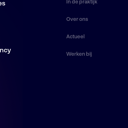
In de praktijk
es
Over ons
Actueel
ancy
Werken bij