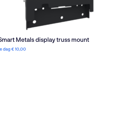
Smart Metals display truss mount
1e dag
€
10,00