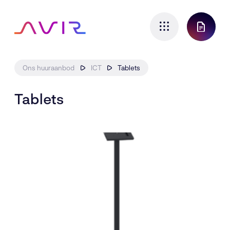
Ons huuraanbod
ICT
Tablets
Expertises
Tablets
Ruimtes
Consultancy
Rental
Cases
In de praktijk
Over ons
Maak kennis
Actueel